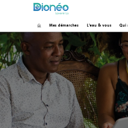
Mes démarches
L'eau & vous
Qui
Je paie ma facture
La qualité de l'eau
Je m'abonne au service de l'eau
J'estime ma conso
Je fais raccorder mon habitation au rés
Mieux maîtriser sa
Je m'abonne au Flash Info
La facture d'eau, c
Je contacte mon Service Clients
Fuite après compteu
Je signale une fuite
Médiation de l'eau
Je quitte mon logement
De nouveaux compte
Conseils pratiques 