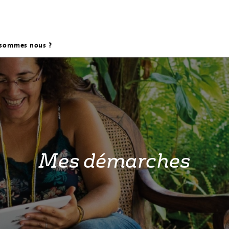
 sommes nous ?
mmation
eau d'eau potable
 consommation
omment ça marche ?
Mes démarches
r
urs d'eau connectés
en période cyclonique